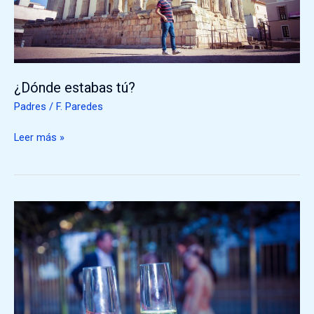
¿Dónde estabas tú?
Padres
/
F. Paredes
Leer más »
Vosotras
me
enseñasteis
a
besar