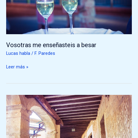
Vosotras me enseñasteis a besar
Lucas habla
/
F. Paredes
Leer más »
Los
abuelos.
Los
grandes
olvidados
del