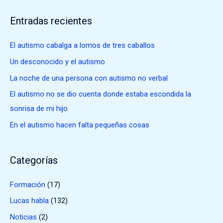
s
Entradas recientes
c
a
El autismo cabalga a lomos de tres caballos
r
Un desconocido y el autismo
p
La noche de una persona con autismo no verbal
o
El autismo no se dio cuenta donde estaba escondida la
r
sonrisa de mi hijo
:
En el autismo hacen falta pequeñas cosas
Categorías
Formación
(17)
Lucas habla
(132)
Noticias
(2)