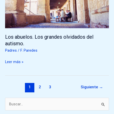
autismo.
Los abuelos. Los grandes olvidados del
autismo.
Padres
/
F. Paredes
Leer más »
1
2
3
Siguiente
→
B
u