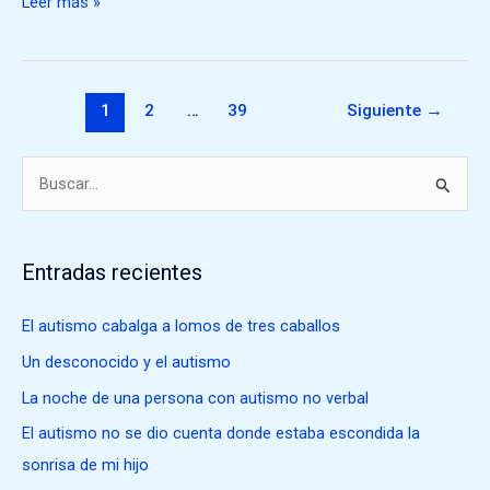
Leer más »
autismo
que
se
convierte
1
2
…
39
Siguiente
→
en
bueno
¿Quieres
B
saber
u
que
s
pasó?
Entradas recientes
c
a
El autismo cabalga a lomos de tres caballos
r
Un desconocido y el autismo
p
La noche de una persona con autismo no verbal
o
El autismo no se dio cuenta donde estaba escondida la
r
sonrisa de mi hijo
: