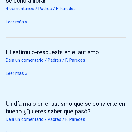
se echó a llorar
madre
4 comentarios
/
Padres
/
F. Paredes
de
una
Leer más »
persona
con
autismo
se
El estímulo-respuesta en el autismo
El
echó
estímulo-
Deja un comentario
/
Padres
/
F. Paredes
a
respuesta
llorar
en
Leer más »
el
autismo
Un día malo en el autismo que se convierte en
Un
día
bueno ¿Quieres saber que pasó?
malo
Deja un comentario
/
Padres
/
F. Paredes
en
el