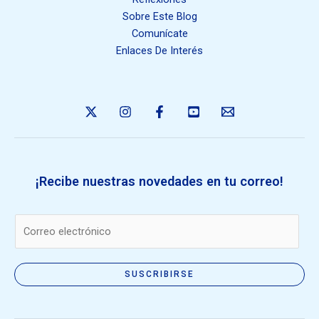
Sobre Este Blog
Comunícate
Enlaces De Interés
¡Recibe nuestras novedades en tu correo!
E
m
a
i
SUSCRIBIRSE
l
*