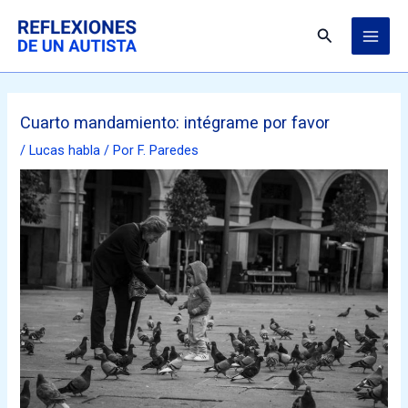
Ir
MAI
al
Buscar
ME
contenido
Cuarto mandamiento: intégrame por favor
/
Lucas habla
/ Por
F. Paredes