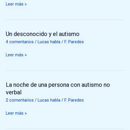
a
Leer más »
lomos
de
tres
caballos
Un desconocido y el autismo
Un
desconocido
4 comentarios
/
Lucas habla
/
F. Paredes
y
el
Leer más »
autismo
La noche de una persona con autismo no
La
noche
verbal
de
2 comentarios
/
Lucas habla
/
F. Paredes
una
persona
Leer más »
con
autismo