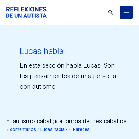
Ir
MAI
al
Buscar
ME
contenido
Lucas habla
En esta sección habla Lucas. Son
los pensamientos de una persona
con autismo.
El autismo cabalga a lomos de tres caballos
El
autismo
3 comentarios
/
Lucas habla
/
F. Paredes
cabalga