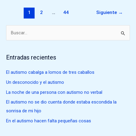
no
verbal
1
2
…
44
Siguiente
→
B
u
s
Entradas recientes
c
a
El autismo cabalga a lomos de tres caballos
r
Un desconocido y el autismo
p
La noche de una persona con autismo no verbal
o
El autismo no se dio cuenta donde estaba escondida la
r
sonrisa de mi hijo
:
En el autismo hacen falta pequeñas cosas