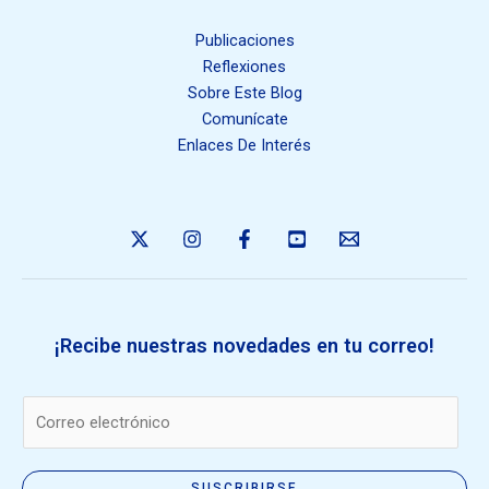
Publicaciones
Reflexiones
Sobre Este Blog
Comunícate
Enlaces De Interés
¡Recibe nuestras novedades en tu correo!
E
m
a
i
SUSCRIBIRSE