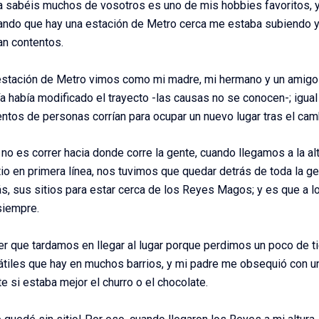
 sabéis muchos de vosotros es uno de mis hobbies favoritos, y
ando que hay una estación de Metro cerca me estaba subiendo y
an contentos.
estación de Metro vimos como mi madre, mi hermano y un amigo s
cía había modificado el trayecto -las causas no se conocen-; igua
ntos de personas corrían para ocupar un nuevo lugar tras el camb
no es correr hacia donde corre la gente, cuando llegamos a la al
tio en primera línea, nos tuvimos que quedar detrás de toda la g
s, sus sitios para estar cerca de los Reyes Magos; y es que a
siempre.
 que tardamos en llegar al lugar porque perdimos un poco de ti
tátiles que hay en muchos barrios, y mi padre me obsequió con u
e si estaba mejor el churro o el chocolate.