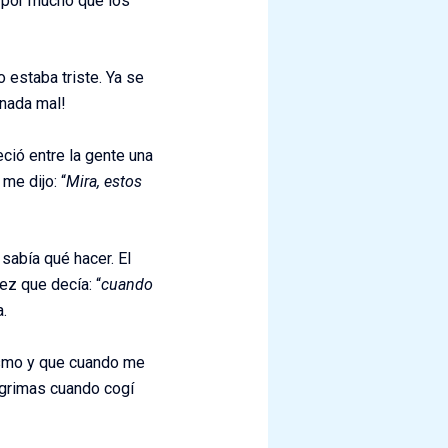
, por mucho que los
 estaba triste. Ya se
 nada mal!
ció entre la gente una
me dijo: “
Mira, estos
sabía qué hacer. El
ez que decía: “
cuando
a.
tismo y que cuando me
ágrimas cuando cogí