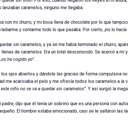
 quedé sin sitio! Por eso, cuando llegaron los Reyes a mi altura
s lanzaban caramelos, ninguno me llegaba.
a con mi churro, y mi boca llena de chocolate por lo que tampoco
radiarme y contarme todo lo que pasaba. Por cierto, ¡no lo hacía
uedar sin caramelos, y ya se me había terminado el churro, apare
llenas de caramelos. Era un total desconocido. Se acercó a mí y 
Los he cogido yo”
.
los ojos abiertos y dándole las gracias de forma compulsiva no 
 me acariciaba el pelo y me ofrecía todos los caramelos a la v
 este niño no se va a quedar sin caramelos”.
Y así surgió la magi
 padre, dijo que él tenía un sobrino que es una persona con au
 pequeño. El hombre estaba emocionado, casi se le saltaron las l