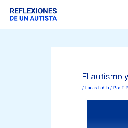
Ir
al
contenido
El autismo 
/
Lucas habla
/ Por
F. 