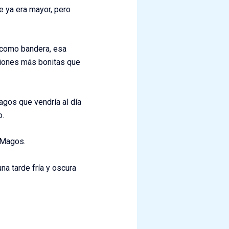
ue ya era mayor, pero
n como bandera, esa
ciones más bonitas que
gos que vendría al día
o.
 Magos.
na tarde fría y oscura