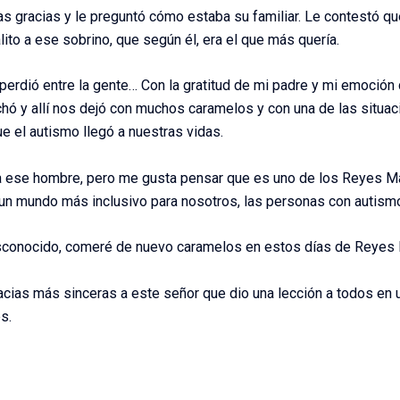
 las gracias y le preguntó cómo estaba su familiar. Le contestó q
lito a ese sobrino, que según él, era el que más quería.
 perdió entre la gente… Con la gratitud de mi padre y mi emoció
ó y allí nos dejó con muchos caramelos y con una de las situa
 el autismo llegó a nuestras vidas.
a ese hombre, pero me gusta pensar que es uno de los Reyes Ma
a un mundo más inclusivo para nosotros, las personas con autism
sconocido, comeré de nuevo caramelos en estos días de Reyes
acias más sinceras a este señor que dio una lección a todos en u
s.