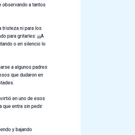
de observando a tantos
tristeza ni para los
 para gritarles: ¡¡¡A
ando o en silencio lo
earse a algunos padres
 esos que dudaron en
stades.
virtió en uno de esos
a que entra sin pedir
iendo y bajando