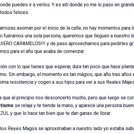
onde puedes ir a verlos. Y es allí donde yo me lo paso en gran
 todos felices.
rozas asoman por el inicio de la calle, no hay momentos para la 
i fuéramos una sola persona, queremos que lleguen a nuestro lado
IERO CARAMELOS!!! y de paso aprovechamos para pedirles grit
os para el año que acaba de comenzar.
ón con lo que tienes que esperar, dura tan poco que hace plant
ximo. Sin embargo, el momento es tan mágico, que año tras años
nima resistencia y cogen a sus hijos para ver a sus Reales Maje
 que al principio nos desconcertó mucho, pero que luego se con
utismo
se relaja y te tiende la mano, y aparece una persona buen
UL y que lo hace tan bien que te dan ganas de llorar.
 los Reyes Magos se aproximaban a nuestro lado yo estaba sub