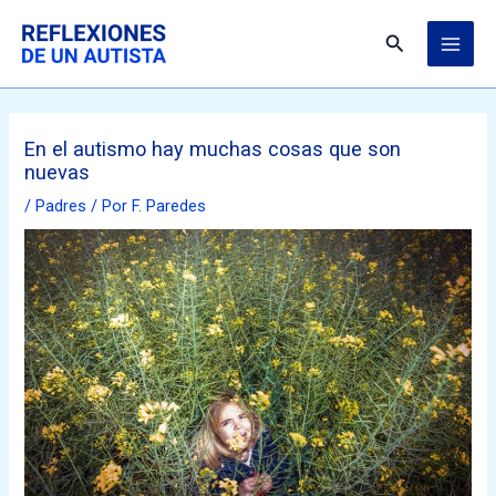
Ir
MAI
al
Buscar
ME
contenido
En el autismo hay muchas cosas que son
nuevas
/
Padres
/ Por
F. Paredes