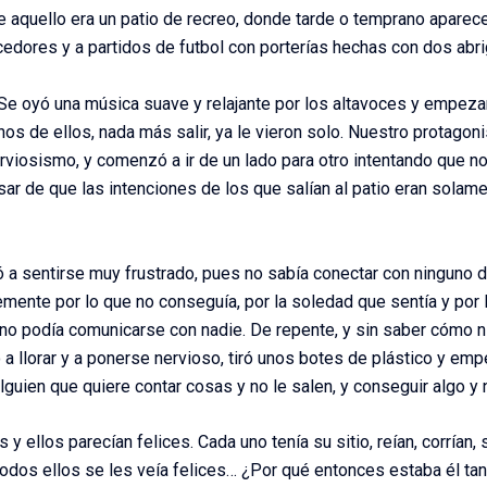
e aquello era un patio de recreo, donde tarde o temprano apare
cedores y a partidos de futbol con porterías hechas con dos abri
Se oyó una música suave y relajante por los altavoces y empezar
unos de ellos, nada más salir, ya le vieron solo. Nuestro protag
rviosismo, y comenzó a ir de un lado para otro intentando que no
sar de que las intenciones de los que salían al patio eran solam
 sentirse muy frustrado, pues no sabía conectar con ninguno de
mente por lo que no conseguía, por la soledad que sentía y por 
no podía comunicarse con nadie. De repente, y sin saber cómo n
 llorar y a ponerse nervioso, tiró unos botes de plástico y emp
alguien que quiere contar cosas y no le salen, y conseguir algo y
 y ellos parecían felices. Cada uno tenía su sitio, reían, corrían,
odos ellos se les veía felices… ¿Por qué entonces estaba él tan 