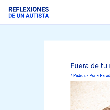
Ir
al
contenido
Fuera de tu 
/
Padres
/ Por
F. Pare