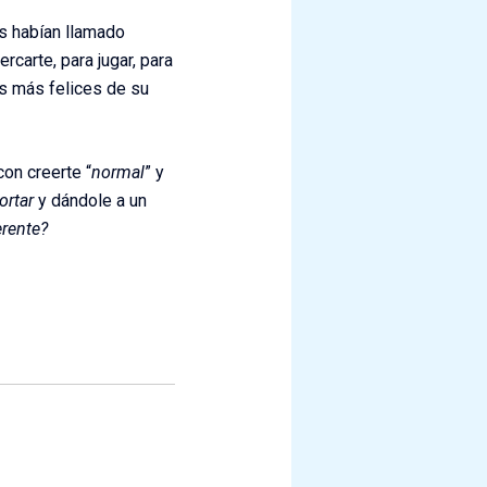
os habían llamado
rcarte, para jugar, para
os más felices de su
on creerte “
normal
” y
ortar
y dándole a un
erente?