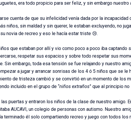
uguetes, era todo propicio para ser feliz, y sin embargo nuestro 
se cuenta de que su infelicidad venía dada por la incapacidad 
ás niños, sin maldad y sin querer, le estaban excluyendo, no jug
su novia de recreo y eso le hacía estar triste 😢.
niños que estaban por allí y vio como poco a poco iba captando s
cercarse, respetar sus espacios y sobre todo respetar sus mom
se. Sin embargo, toda esa tensión se fue relajando y nuestro ami
mpezar a jugar y arrancar sonrisas de los 4 ó 5 niños que se le 
ento de tristeza cambió y se convirtió en un momento de los m
ndo incluido en el grupo de “
niños extraños
” que al principio no
las puertas y entraron los niños de la clase de nuestro amigo. E
sitaba AUCAVI, un colegio de personas con autismo. Nuestro ami
bía terminado él solo compartiendo recreo y juego con todos los 