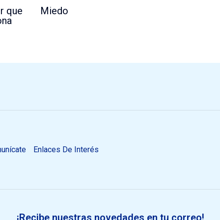
Miedo
er que
ona
unícate
Enlaces De Interés
¡Recibe nuestras novedades en tu correo!