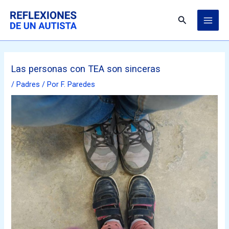
Ir
MAI
al
Buscar
ME
contenido
Las personas con TEA son sinceras
/
Padres
/ Por
F. Paredes