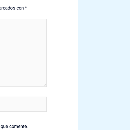
marcados con
*
z que comente.