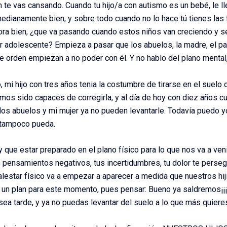
 te vas cansando. Cuando tu hijo/a con autismo es un bebé, le ll
 medianamente bien, y sobre todo cuando no lo hace tú tienes las
hora bien, ¿que va pasando cuando estos niños van creciendo y se
r adolescente? Empieza a pasar que los abuelos, la madre, el pa
 orden empiezan a no poder con él. Y no hablo del plano mental, 
 mi hijo con tres años tenia la costumbre de tirarse en el suelo c
os sido capaces de corregirla, y al día de hoy con diez años cu
os abuelos y mi mujer ya no pueden levantarle. Todavía puedo yo
 tampoco pueda.
que estar preparado en el plano físico para lo que nos va a veni
 pensamientos negativos, tus incertidumbres, tu dolor te persegu
alestar físico va a empezar a aparecer a medida que nuestros hi
un plan para este momento, pues pensar: Bueno ya saldremos¡¡¡¡¡
ea tarde, y ya no puedas levantar del suelo a lo que más quier