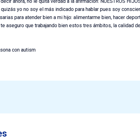
decir ahora, no le quita verdad a la afirmación: NUESTROS HIJ
Y quizás yo no soy el más indicado para hablar pues soy conscie
arias para atender bien a mi hijo: alimentarme bien, hacer depor
 te aseguro que trabajando bien estos tres ámbitos, la calidad d
rsona con autism
es