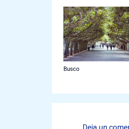
Busco
Deja un come