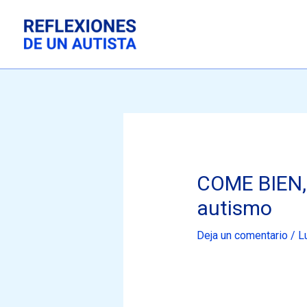
Ir
al
contenido
COME BIEN, 
autismo
Deja un comentario
/
L