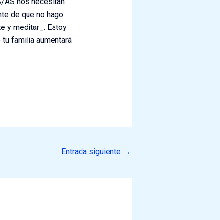
OS/AS nos necesitan
nte de que no hago
te y meditar_. Estoy
e tu familia aumentará
Entrada siguiente
→