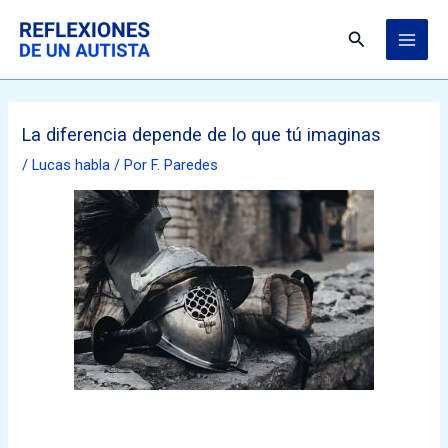
Ir
MAI
al
Buscar
ME
contenido
La diferencia depende de lo que tú imaginas
/
Lucas habla
/ Por
F. Paredes