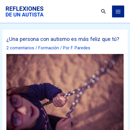
Ir
MAI
al
Buscar
ME
contenido
¿Una persona con autismo es más feliz que tú?
2 comentarios
/
Formación
/ Por
F. Paredes