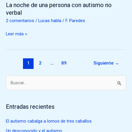
La noche de una persona con autismo no
La
noche
verbal
de
2 comentarios
/
Lucas habla
/
F. Paredes
una
persona
Leer más »
con
autismo
no
verbal
1
2
…
89
Siguiente
→
B
u
s
Entradas recientes
c
a
El autismo cabalga a lomos de tres caballos
r
Un desconocido y el autismo