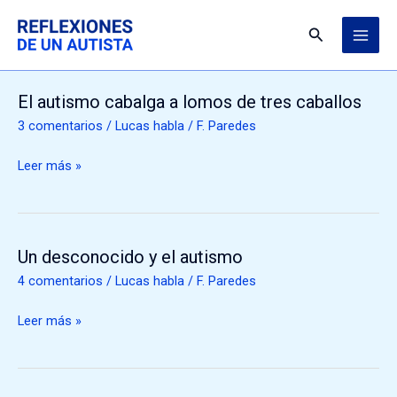
Ir
MAI
al
Buscar
ME
contenido
El autismo cabalga a lomos de tres caballos
El
autismo
3 comentarios
/
Lucas habla
/
F. Paredes
cabalga
a
Leer más »
lomos
de
tres
caballos
Un desconocido y el autismo
Un
desconocido
4 comentarios
/
Lucas habla
/
F. Paredes
y
el
Leer más »
autismo