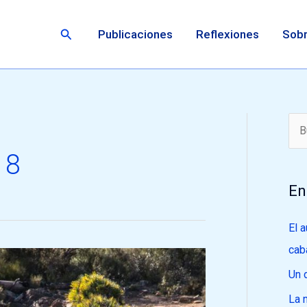
Buscar
Publicaciones
Reflexiones
Sobr
B
18
u
s
En
c
a
El 
r
cab
p
Un 
o
La 