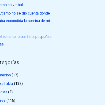
ismo no verbal
autismo no se dio cuenta donde
aba escondida la sonrisa de mi
el autismo hacen falta pequeñas
as
tegorías
mación
(17)
as habla
(132)
icias
(2)
res
(116)