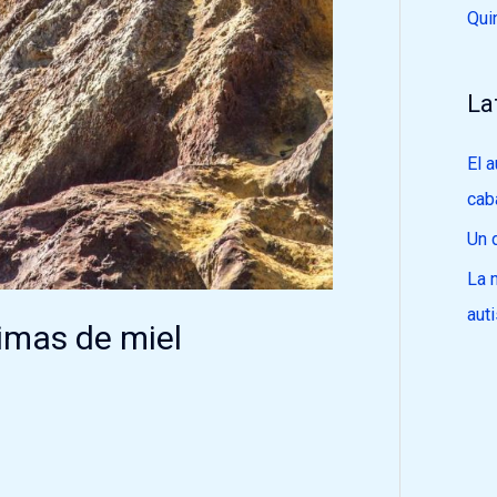
Qui
La
El 
cab
Un 
La 
aut
rimas de miel