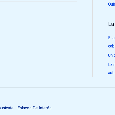
Qui
La
El 
cab
Un 
La 
aut
unícate
Enlaces De Interés