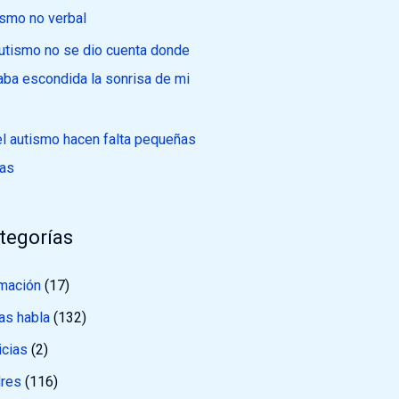
ismo no verbal
autismo no se dio cuenta donde
aba escondida la sonrisa de mi
el autismo hacen falta pequeñas
as
tegorías
mación
(17)
as habla
(132)
icias
(2)
res
(116)