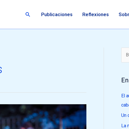
Buscar
Publicaciones
Reflexiones
Sobr
B
s
u
s
En
c
a
El 
r
cab
p
Un 
o
La 