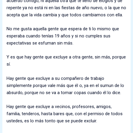
acuerdo contigo
,
ni
aquella
otra
que te llenó
de elogios y de
repente ya no está ni en las fiestas de año nuevo
, o la
que no
acepta que la vida cambia y que todos cambiamos con ella.
No me gusta a
quella gente que espera de ti lo mismo que
esperaba c
uando tenías
19 años
y si no cumples sus
expectativas se esfuman sin más
.
Y es que hay gente que
excluye a otra gente
, sin más, porque
sí.
Hay gente que excluye a su compañero de trabajo
sim
plemente porque vale más que él o, ya
en el sumun de lo
absurdo
,
porque no se va a tomar copas cuando él lo dice.
Hay gente que excluye a vecinos, profesores, amigos,
familia, tenderos, hasta bares que
,
con el permiso de todos
ustedes
,
es lo más tonto que se puede excluir.