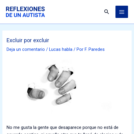
Ir
MAI
al
Buscar
ME
contenido
Excluir por excluir
Deja un comentario
/
Lucas habla
/ Por
F. Paredes
N
o me gusta la gente que desaparece por
que no está de