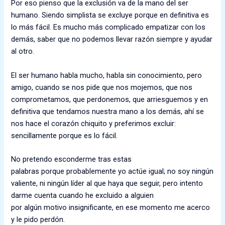
P
or eso pienso que la exclusión va de la mano del ser
humano. Siendo simplista se excluye porque en definitiva es
lo más fácil. Es mucho más complicado em
patizar con
los
demás,
saber que no podemos llevar
razón siempre y ayudar
al otro.
E
l ser humano habla mucho, habla sin conocimiento
, p
ero
amigo
,
cuando se nos pide que nos mojemos, que nos
comprometamos, que perdonemos, que arriesguemos y en
definitiva que tendamos nuestra mano a los demás, ahí se
nos hace el corazón chiquito y preferimos exc
luir:
sencillamente porque es lo
fácil.
No
pretendo esconderme
tras estas
palabras
porque
probablemente
yo
actúe
igual
;
no soy ningún
valiente, ni ningún líder al que haya que seguir
, p
ero intento
darme cuenta cuando he excluido a alguien
por
algún
motivo
insignificante,
en ese momento
me acerco
y le pido perdón.