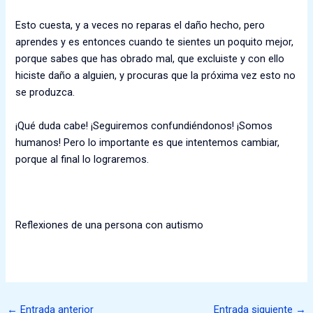
Esto cuesta
,
y
a veces no
reparas
el daño hecho
, p
ero
aprendes
y
es entonces cuando te sientes un poquito mejor,
porque sabes que has obrado mal
,
que excluiste y con ello
hiciste daño a alguien, y procuras que la próxima vez esto no
se produzca.
¡Qué duda cabe! ¡S
eguiremos confundiéndonos
! ¡Somos
humanos! P
ero lo importante es que intentemos cambiar
,
porque al final lo lograremos.
Reflexiones de una persona con autismo
←
Entrada anterior
Entrada siguiente
→